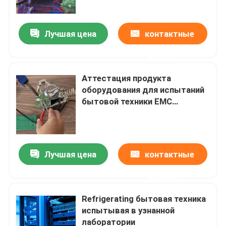
Лучшая цена
контактные
данные
Аттестация продукта
оборудования для испытаний
бытовой техники EMC
глобальная
Лучшая цена
контактные
Дом
данные
испытывая продукты
Refrigerating бытовая техника
испытывая в узнанной
лаборатории
Обслуживание аттестации