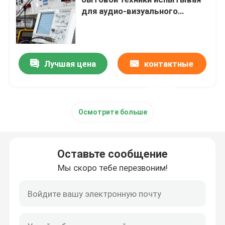
для аудио-визуального
чистого прибора
Испытывать бытовой техники
Лаборатория теста RF
Лучшая цена
контактные
данные
Лаборатория батареи испытывая
Осмотрите больше
Лаборатория игрушки испытывая
Оставьте сообщение
Лаборатории FCC испытывая
Мы скоро тебе перезвоним!