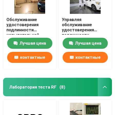
Обслуживание
Управляя
удостоверения
обслуживание
подлинности
удостоверения
испытательной
подлинности
лаборатории
аттестации
Лучшая цена
Лучшая цена
автозапчастей
лаборатории теста
обслуживаний
корабля
лабораторий теста
испытательных
контактные
контактные
датчика
лабораторий
автомобильное
автомобильных
данные
данные
деталей
Лаборатория теста RF
(8)