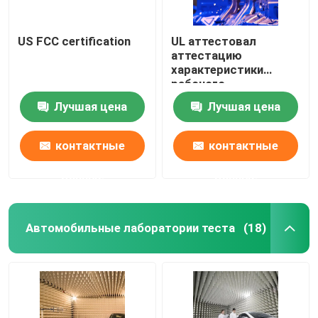
US FCC certification
UL аттестовал
аттестацию
характеристики
рабочого
безопасности
Лучшая цена
Лучшая цена
лабораторного
исследования лампы
контактные
контактные
данные
данные
Автомобильные лаборатории теста
(18)