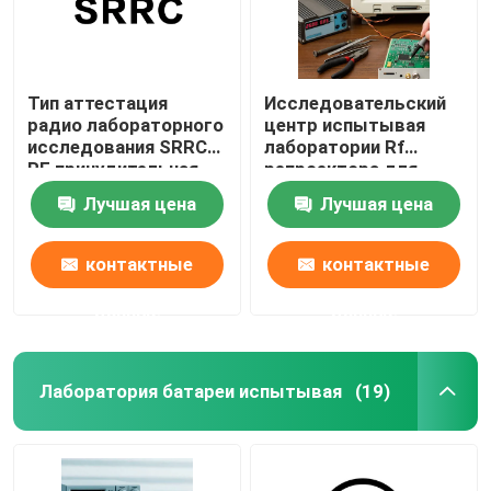
Тип аттестация
Исследовательский
радио лабораторного
центр испытывая
исследования SRRC
лаборатории Rf
RF принудительная
репроектора для
обслуживания
Лучшая цена
Лучшая цена
удостоверения
подлинности третьей
стороны
контактные
контактные
радиотехнической
аппаратуры
данные
данные
Лаборатория батареи испытывая
(19)