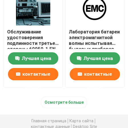
Обслуживание
Лаборатория батареи
удостоверения
электромагнитной
подлинности третьей
волны испытывая
стороны 60950-1 EN
бытовых приборов
62133 IEC
Лучшая цена
Лучшая цена
лаборатории третьей
стороны
лаборатории теста
контактные
контактные
литий-ионного
аккумулятора
данные
данные
голодая
Осмотрите больше
Главная страница
Карта сайта
контактные данные
Desktop Site