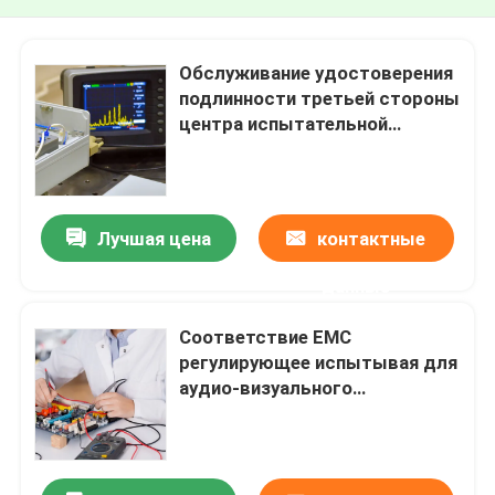
Обслуживание удостоверения
подлинности третьей стороны
центра испытательной
лаборатории кондиционера
бытовой техники лаборатории
испытывая
Лучшая цена
контактные
данные
Соответствие EMC
регулирующее испытывая для
аудио-визуального
Refrigerating прибора