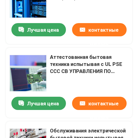
Лаборатории путешествуют
Лучшая цена
контактные
свяжитесь мы
данные
Новости
Аттестованная бытовая
техника испытывая с UL PSE
CCC CB УПРАВЛЕНИЯ ПО
Спросите цитату
САНИТАРНОМУ НАДЗОРУ ЗА
КАЧЕСТВОМ ПИЩЕВЫХ
ПРОДУКТОВ И
Лаборатории электроники испытывая
МЕДИКАМЕНТОВ FCC ROHS CE
Лучшая цена
контактные
Лабораторное исследование лампы
данные
Обслуживания электрической
Автомобильные лаборатории теста
бытовой техники испытывая