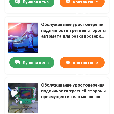
Лучшая цена
контактные
данные
Обслуживание удостоверения
подлинности третьей стороны
автомата для резки проверки
качества испытывая
лабораторий FCC CE
промышленное
Лучшая цена
контактные
данные
Обслуживание удостоверения
подлинности третьей стороны
преимуществ тела машинного
оборудования обслуживаний
испытывая лаборатории Ul CE