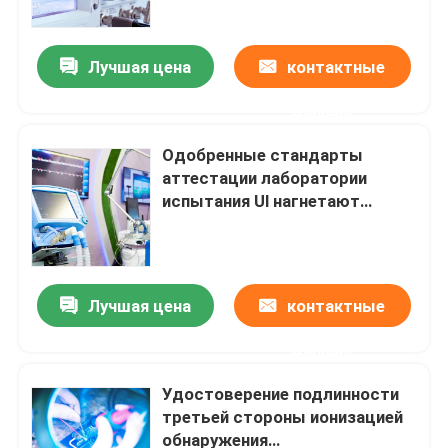
подлинности третьей стороны
GS CE CB конструкционных
материалов
Лучшая цена
контактные
данные
Одобренные стандарты
аттестации лаборатории
испытания Ul нагнетают
обслуживание удостоверения
подлинности третьей стороны
машинного оборудования
Лучшая цена
контактные
Дом
данные
испытывая продукты
Удостоверение подлинности
третьей стороны ионизацией
обнаружения
Обслуживание аттестации