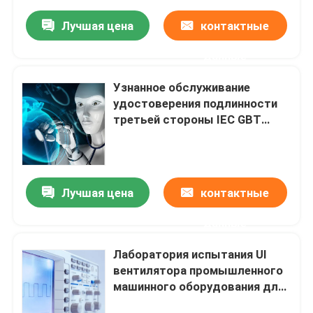
GBT металлургическое
Лучшая цена
контактные
данные
Узнанное обслуживание
удостоверения подлинности
третьей стороны IEC GBT
продукта машинного
оборудования лабораторных
испытаний Ul химическое
Лучшая цена
контактные
данные
Лаборатория испытания Ul
вентилятора промышленного
машинного оборудования для
обслуживания удостоверения