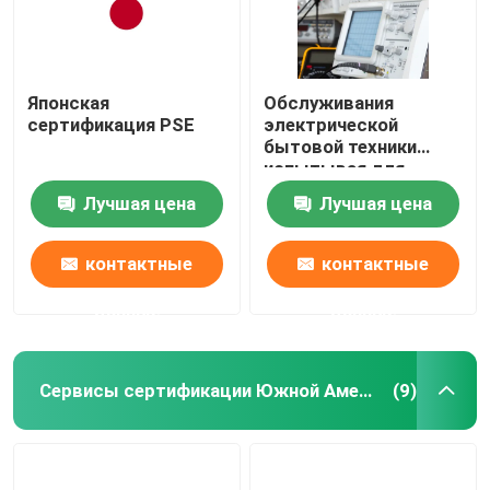
Японская
Обслуживания
сертификация PSE
электрической
бытовой техники
испытывая для
аудио-визуального
Лучшая цена
Лучшая цена
чистого прибора
контактные
контактные
данные
данные
Сервисы сертификации Южной Америки
(9)