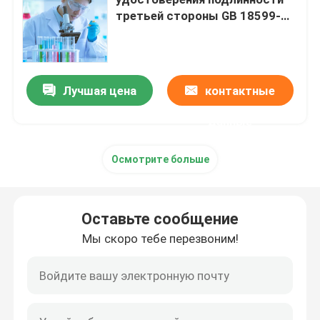
третьей стороны GB 18599-
2001 GBT 25031-2009
Азиатские сертификационные услуги
испытывая лабораторий
токсичных отходов
стандартное
Сервисы сертификации Южной Америки
Лучшая цена
контактные
данные
Австралийские службы сертификации
Осмотрите больше
Африканские службы сертификации
Оставьте сообщение
Другие услуги
Мы скоро тебе перезвоним!