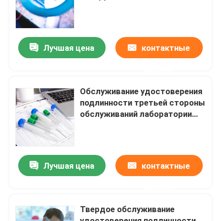
радиоактивности радиации
лабораторий аттестации Ul
Лаборатории путешествуют
УПРАВЛЕНИЯ ПО
САНИТАРНОМУ НАДЗОРУ ЗА
Лучшая цена
контактные
КАЧЕСТВОМ ПИЩЕВЫХ
свяжитесь мы
ПРОДУКТОВ И
данные
МЕДИКАМЕНТОВ
электромагнитное servic
Новости
Обслуживание удостоверения
подлинности третьей стороны
обслуживаний лаборатории
Спросите цитату
лабораторных исследований
отработанной воды
лаборатории экологическое
Европейские службы сертификации
Лучшая цена
контактные
Сертификационные услуги Северной Америки
данные
Твердое обслуживание
Китайские сертификационные услуги
удостоверения подлинности