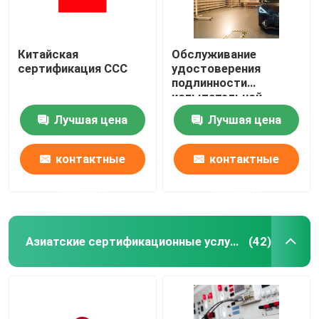
Китайская
Обслуживание
сертификация CCC
удостоверения
подлинности
испытательной
лаборатории
Лучшая цена
Лучшая цена
автозапчастей
обслуживаний
лабораторий теста
контактные
контактные
датчика
автомобильное
данные
данные
Азиатские сертификационные услуги
(42)