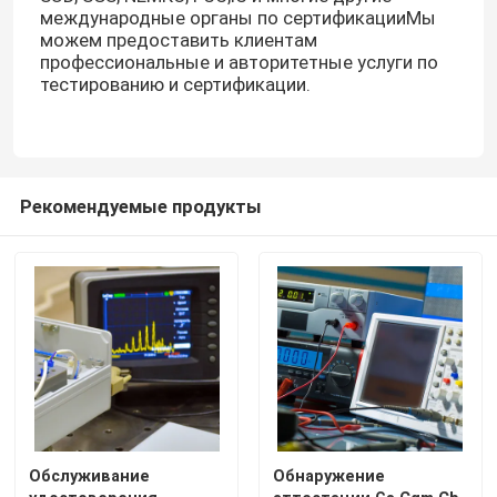
международные органы по сертификацииМы
можем предоставить клиентам
профессиональные и авторитетные услуги по
Лаборатории путешествуют
тестированию и сертификации.
свяжитесь мы
Новости
Рекомендуемые продукты
Спросите цитату
Европейские службы сертификации
Сертификационные услуги Северной Америки
Обслуживание
Обнаружение
Китайские сертификационные услуги