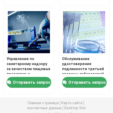
лаборатории планшета
испытывая
Bluetooth мыши
лаборатории
мобильного телефона
беспроводное
Управление по
Обслуживание
санитарному надзору
удостоверения
за качеством пищевых
подлинности третьей
продуктов и
стороны лабораторий
медикаментов EMC
обслуживаний
Отправить запрос
Отправить запрос
аттестовало
испытывая
лаборатории для
лабораторий стекла
обслуживания
еды
удостоверения
аккредитированное
Главная страница
Карта сайта
подлинности третьей
Управлением по
контактные данные
Desktop Site
стороны ложки вилки
санитарному надзору