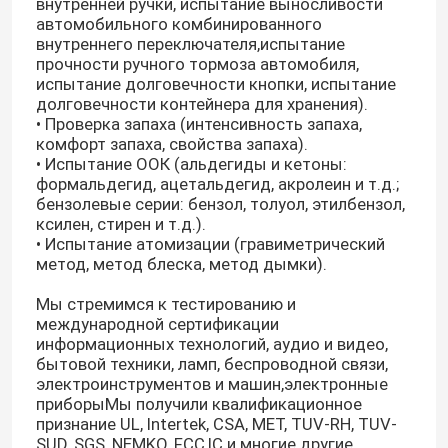
внутренней ручки, испытание выносливости
автомобильного комбинированного
внутреннего переключателя,испытание
прочности ручного тормоза автомобиля,
испытание долговечности кнопки, испытание
долговечности контейнера для хранения).
• Проверка запаха (интенсивность запаха,
комфорт запаха, свойства запаха).
• Испытание ООК (альдегиды и кетоны:
формальдегид, ацетальдегид, акролеин и т.д.;
бензолевые серии: бензол, толуол, этилбензол,
ксилен, стирен и т.д.).
• Испытание атомизации (гравиметрический
метод, метод блеска, метод дымки).
Мы стремимся к тестированию и
Дом
международной сертификации
информационных технологий, аудио и видео,
бытовой техники, ламп, беспроводной связи,
испытывая продукты
электроинструментов и машин,электронные
приборыМы получили квалификационное
признание UL, Intertek, CSA, MET, TUV-RH, TUV-
Обслуживание аттестации
SUD, SGS, NEMKO, FCC,IC и многие другие