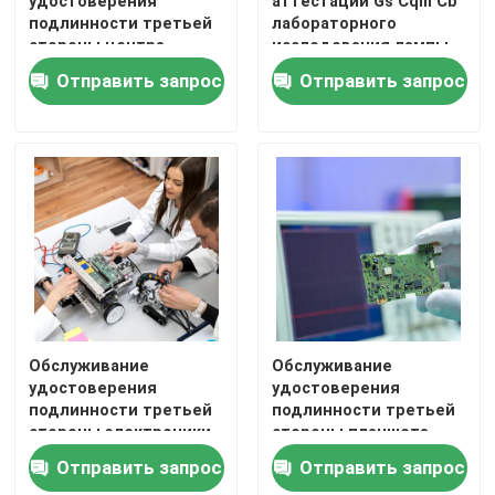
удостоверения
аттестации Gs Cqm Cb
подлинности третьей
лабораторного
стороны центра
исследования лампы
Азиатские сертификационные услуги
испытательной
электрофонаря и
Отправить запрос
Отправить запрос
лаборатории
обслуживание
кондиционера
аттестации
Сервисы сертификации Южной Америки
бытовой техники
лаборатории
испытывая
Австралийские службы сертификации
Африканские службы сертификации
Другие услуги
Обслуживание
Обслуживание
удостоверения
удостоверения
подлинности третьей
подлинности третьей
стороны электроники
стороны планшета
обслуживаний
приборов
Отправить запрос
Отправить запрос
испытательной
обслуживаний