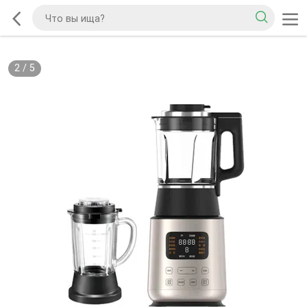
2
/
5