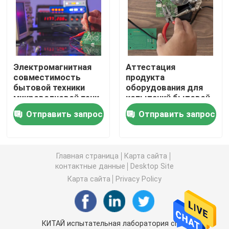
Испытывать бытовой техники
Лаборатория теста RF
Электромагнитная
Аттестация
совместимость
продукта
бытовой техники
оборудования для
Лаборатория батареи испытывая
микроволновой печи
испытаний бытовой
испытывая
техники EMC
Отправить запрос
Отправить запрос
глобальная
Лаборатория игрушки испытывая
Лаборатории FCC испытывая
Главная страница
Карта сайта
контактные данные
Desktop Site
Карта сайта
Privacy Policy
Лаборатория испытания Ul
Лаборатория аттестации CE
КИТАЙ испытательная лаборатория cnas