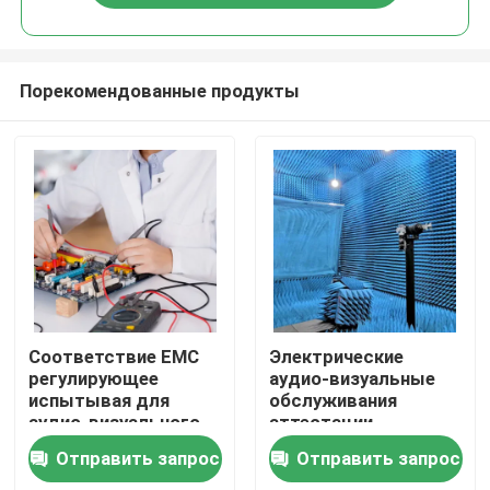
Порекомендованные продукты
Дом
Соответствие EMC
Электрические
регулирующее
аудио-визуальные
испытывая для
обслуживания
испытывая продукты
аудио-визуального
аттестации
Refrigerating прибора
испытывая
Отправить запрос
Отправить запрос
лаборатории
Обслуживание аттестации
приборов