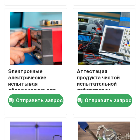
Лаборатории путешествуют
свяжитесь мы
Новости
Электронные
Аттестация
Спросите цитату
электрические
продукта чистой
испытывая
испытательной
обслуживания для
лаборатории
прибора телевидения
электроприбора
Лаборатории электроники испытывая
Отправить запрос
Отправить запрос
портативного
глобальная
Лабораторное исследование лампы
Автомобильные лаборатории теста