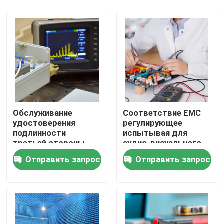
Обслуживание
Соответствие EMC
удостоверения
регулирующее
подлинности
испытывая для
третьей стороны
аудио-визуального
центра
Refrigerating прибора
Дом
Отправить запрос
Отправить запрос
испытательной
лаборатории
кондиционера
испытывая продукты
бытовой техники
лаборатории
испытывая
Обслуживание аттестации