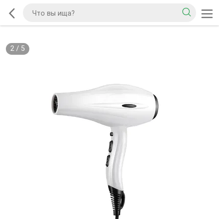
2
/
5