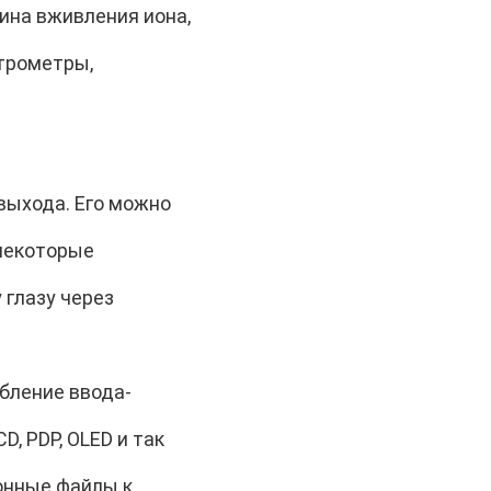
шина вживления иона,
ктрометры,
выхода. Его можно
 некоторые
 глазу через
бление ввода-
, PDP, OLED и так
онные файлы к