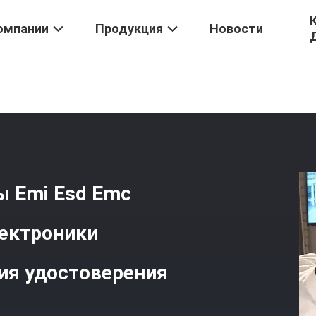
омпании
Продукция
Новости
оники Испытывая
/
Испытание Третьей Стороны Emi Esd Emc Исп
ы Emi Esd Emc
ектроники
ия удостоверения