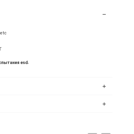
 etc
T
,
спытания esd