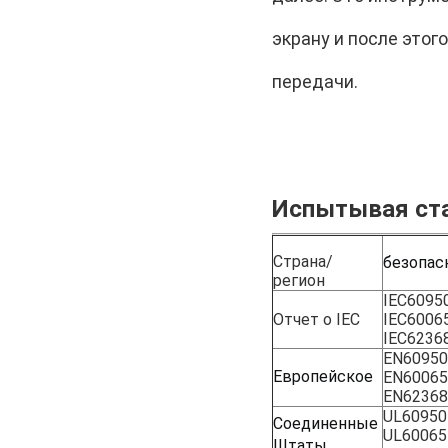
экрану и после этог
передачи.
Испытывая ст
Страна/
безопас
регион
IEC6095
Отчет о IEC
IEC6006
IEC6236
EN60950
Европейское
EN60065
EN62368
UL60950
Соединенные 
UL60065
Штаты