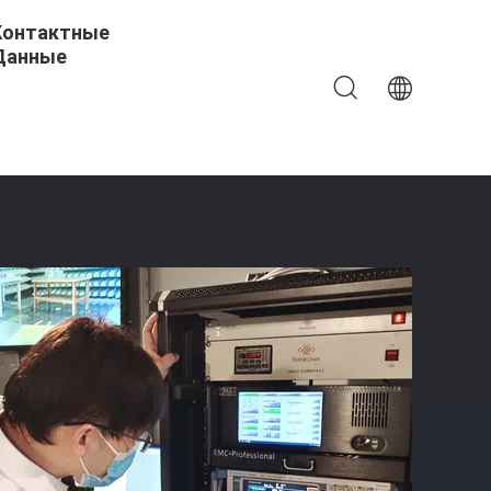
Контактные
Данные
ытывая Лабораторий Электроники Дисплея СИД И