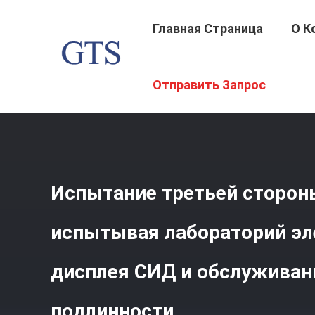
Главная Страница
О К
Главная Страница
/
Продукция
/
Лаборатории Электр
Отправить Запрос
Обслуживания Удостоверения Подлинности
Испытание третьей сторон
испытывая лабораторий эл
дисплея СИД и обслуживан
подлинности