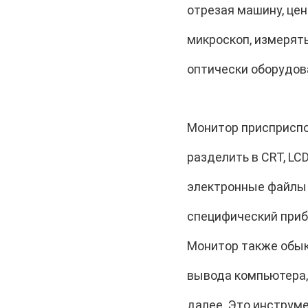
отрезая машину, цен
микроскоп, измерят
оптически оборудова
Монитор присприспо
разделить в CRT, LC
электронные файлы к
специфический приб
Монитор также обык
вывода компьютера, 
далее. Это инструм