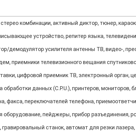
 стерео комбинации, активный диктор, тюнер, карао
писывающее устройство, репитер языка, телевидени
тор/демодулятор усилителя антенны ТВ, видео-, пр
одем, приемники телевизионного вещания спутниково
тавки, цифровой приемник ТВ, электронный орган, ц
 обработки данных (C.P.U.), принтеров, мониторов, б
а, факса, переключателей телефона, приемоответчик
я оборудование, пейджеры, прибор разъединения, р
, гравировальный станок, автомат для резки лазера,