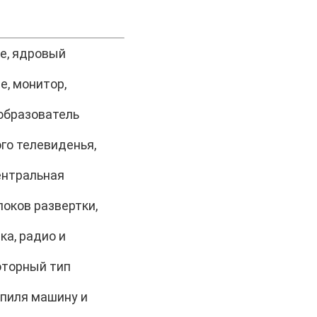
ке, ядровый
е, монитор,
еобразователь
го телевиденья,
ентральная
локов развертки,
а, радио и
оторный
тип
 пиля машину и