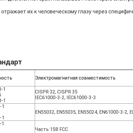
о отражает их к человеческому глазу через специфи
андарт
ность
Электромагнитная совместимость
0-1
CISPR 32, CISPR 35
5
IEC61000-3-2, IEC61000-3-3
8-1
-1
EN55032, EN55035, EN55024, EN61000-3-2, 
-1
-1
Часть 15B FCC