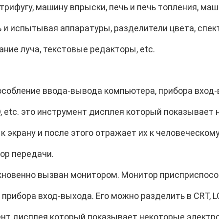
трифугу, машину впрыски, печь и печь топления, ма
ь и испытывая аппаратуры, разделители цвета, спе
ние луча, текстовые редакторы, etc.
собление ввода-вывода компьютера, прибора вход-
D, etc. это инструмент дисплея который показывает
 экрану и после этого отражает их к человеческому
ор передачи.
новенно вызван монитором. Монитор присприспосо
прибора вход-выхода. Его можно разделить в CRT, LCD
ент дисплея который показывает некоторые электр