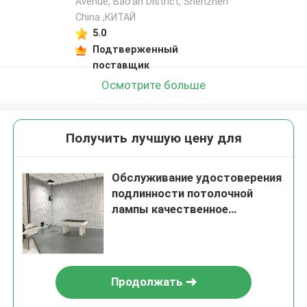
Avenue, Bao'an District, Shenzhen
China ,КИТАЙ
5.0
Подтверженный
поставщик
Осмотрите больше
Получить лучшую цену для
Обслуживание удостоверения
подлинности потолочной
лампы качественное
испытывая GTS отчета по
испытанию лаборатории Cqc
Ccc
Продолжать