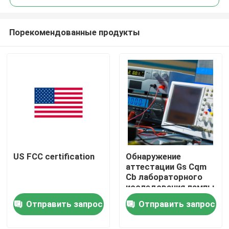
Порекомендованные продукты
US FCC certification
Обнаружение
Дом
аттестации Gs Cqm
Cb лабораторного
исследования лампы
испытывая продукты
электрофонаря и
Отправить запрос
Отправить запрос
обслуживание
аттестации
Обслуживание аттестации