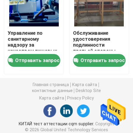
Испытывать бытовой техники
Управление по
Обслуживание
Лаборатория теста RF
санитарному
удостоверения
надзору за
подлинности
качеством пищевых
третьей стороны
Лаборатория батареи испытывая
продуктов и
Tableware плиты
Отправить запрос
Отправить запрос
медикаментов EMC
фарфора Iso 17025
аттестовало
аттестации
Лаборатория игрушки испытывая
лаборатории для
лаборатории
обслуживания
УПРАВЛЕНИЯ ПО
Главная страница
Карта сайта
удостоверения
САНИТАРНОМУ
Лаборатории FCC испытывая
контактные данные
Desktop Site
подлинности
НАДЗОРУ ЗА
третьей стороны
КАЧЕСТВОМ
Карта сайта
Privacy Policy
ложки вилки ножа
ПИЩЕВЫХ
утвари
ПРОДУКТОВ И
МЕДИКАМЕНТОВ
нововведения
КИТАЙ тест аттестации cqm supplier.
Copyright
© 2026 Global United Technology Services