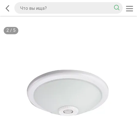
2
/
5