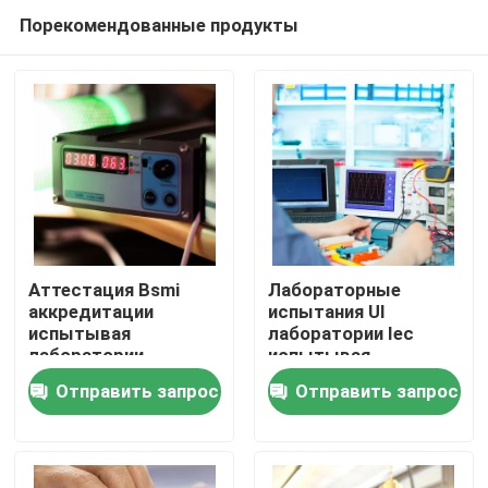
Порекомендованные продукты
Аттестация Bsmi
Лабораторные
аккредитации
испытания Ul
испытывая
лаборатории Iec
Дом
лаборатории
испытывая
батареи пакета
лабораторий
Отправить запрос
Отправить запрос
батареи мобильной
испытывая продукты
силы портативные
Обслуживание аттестации