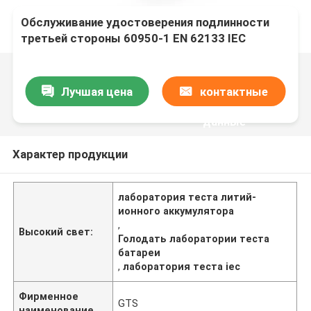
Обслуживание удостоверения подлинности
третьей стороны 60950-1 EN 62133 IEC
лаборатории третьей стороны лаборатории
теста литий-ионного аккумулятора голодая
Лучшая цена
контактные
данные
Характер продукции
лаборатория теста литий-
ионного аккумулятора
,
Высокий свет:
Голодать лаборатории теста
батареи
,
лаборатория теста iec
Фирменное
GTS
наименование