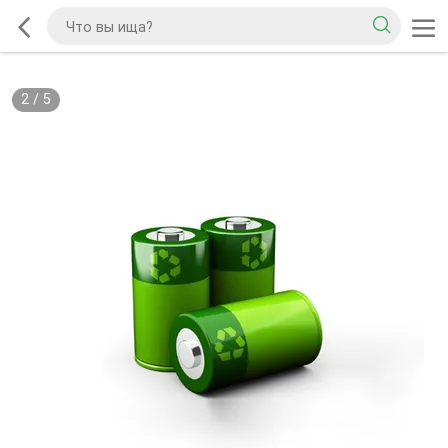
2
/
5