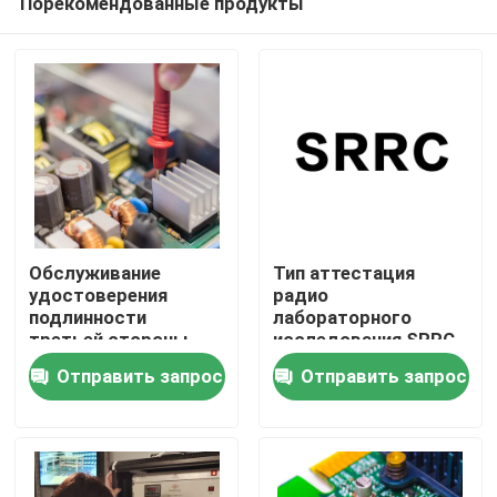
Порекомендованные продукты
Обслуживание
Тип аттестация
удостоверения
радио
подлинности
лабораторного
третьей стороны
исследования SRRC
Дом
продуктов
RF принудительная
Отправить запрос
Отправить запрос
материальных
бытовых техник
испытывая продукты
лаборатории теста
RF электрическое
Обслуживание аттестации