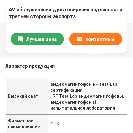
AV обслуживания удостоверения подлинности
третьей стороны экспорта
видеозаписывающего устройства аттестации
лаборатории теста ИТ RF испытывая
Лучшая цена
контактные
данные
Характер продукции
видеомагнитофон RF Test Lab
сертификация
Высокий свет:
,
RF Test Lab видеомагнитофоны
,
видеомагнитофон rf
испытательная лаборатория
Фирменное
GTS
наименование