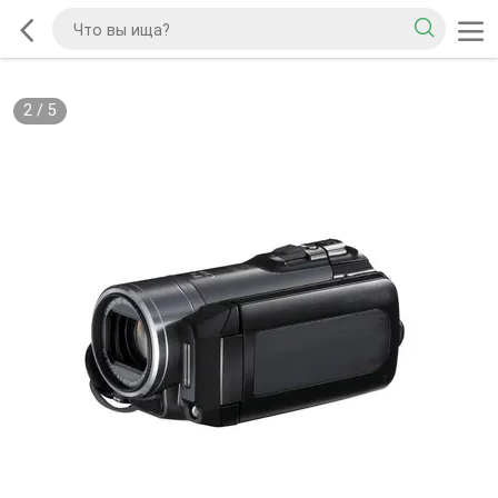
2
/
5