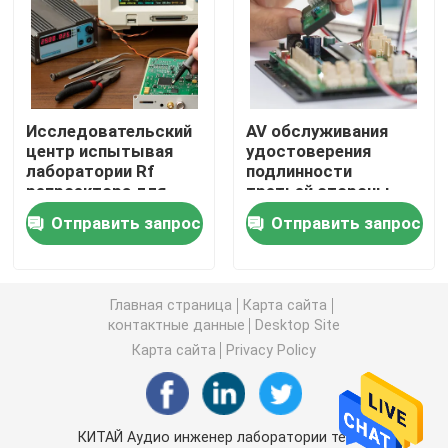
Испытывать бытовой техники
Лаборатория теста RF
Исследовательский
AV обслуживания
центр испытывая
удостоверения
лаборатории Rf
подлинности
Лаборатория батареи испытывая
репроектора для
третьей стороны
обслуживания
экспорта
Отправить запрос
Отправить запрос
удостоверения
видеозаписывающего
Лаборатория игрушки испытывая
подлинности
устройства
третьей стороны
аттестации
радиотехнической
лаборатории теста
Лаборатории FCC испытывая
Главная страница
Карта сайта
аппаратуры
ИТ RF испытывая
контактные данные
Desktop Site
Карта сайта
Privacy Policy
КИТАЙ Аудио инженер лаборатории теста