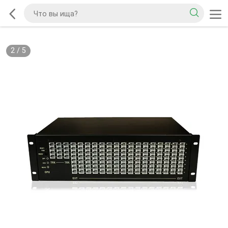
2
/
5