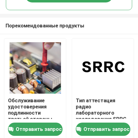
Порекомендованные продукты
Дом
Обслуживание
Тип аттестация
удостоверения
радио
подлинности
лабораторного
испытывая продукты
третьей стороны
исследования SRRC
продуктов
RF принудительная
Отправить запрос
Отправить запрос
материальных
Обслуживание аттестации
бытовых техник