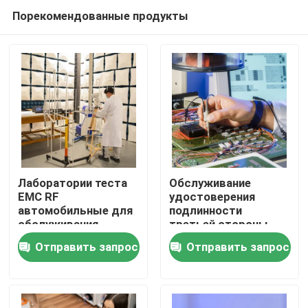
Порекомендованные продукты
Лаборатории теста
Обслуживание
EMC RF
удостоверения
автомобильные для
подлинности
Дом
обслуживания
третьей стороны
удостоверения
прибора ноутбука
Отправить запрос
Отправить запрос
подлинности
лабораторного
испытывая продукты
продуктов подвеса
исследования EMC
CCC беспроводное
Обслуживание аттестации