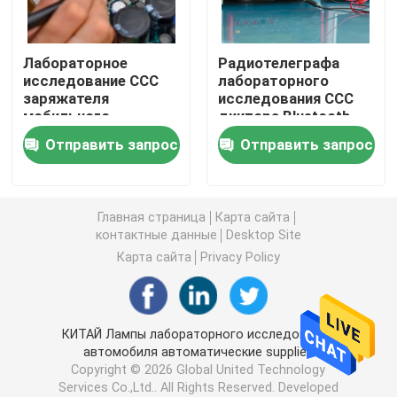
Испытывать бытовой техники
Лабораторное
Радиотелеграфа
исследование CCC
лабораторного
заряжателя
исследования CCC
Лаборатория теста RF
мобильного
диктора Bluetooth
устройства
обслуживание
Отправить запрос
Отправить запрос
беспроводное в
удостоверения
Лаборатория батареи испытывая
китайском
подлинности
обслуживании
третьей стороны
удостоверения
приборов аудио
Лаборатория игрушки испытывая
Главная страница
Карта сайта
подлинности
небольшого
контактные данные
Desktop Site
третьей стороны
электронное
Карта сайта
Privacy Policy
Лаборатории FCC испытывая
КИТАЙ Лампы лабораторного исследования
автомобиля автоматические supplier.
Copyright © 2026 Global United Technology
Services Co.,Ltd.. All Rights Reserved. Developed