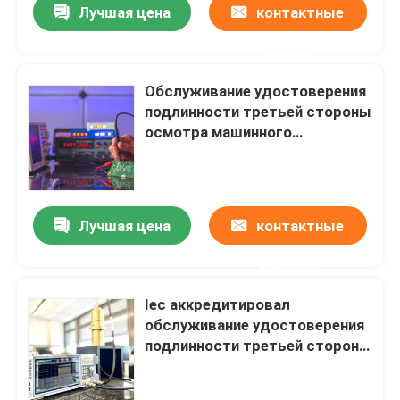
пищевых продуктов и
Лучшая цена
контактные
медикаментов
трансформатора испытывая
данные
Обслуживание удостоверения
подлинности третьей стороны
осмотра машинного
оборудования по проверке
лабораторий маркировки Ce
CCC пластиковое
обрабатывая
Лучшая цена
контактные
данные
Iec аккредитировал
обслуживание удостоверения
подлинности третьей стороны
промышленного машинного
оборудования жатки