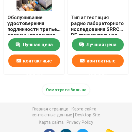
Обслуживание
Тип аттестация
удостоверения
радио лабораторного
подлинности третьей
исследования SRRC
стороны продуктов
RF принудительная
материальных
Лучшая цена
Лучшая цена
бытовых техник
лаборатории теста
RF электрическое
контактные
контактные
данные
данные
Осмотрите больше
Главная страница
Карта сайта
контактные данные
Desktop Site
Карта сайта
Privacy Policy