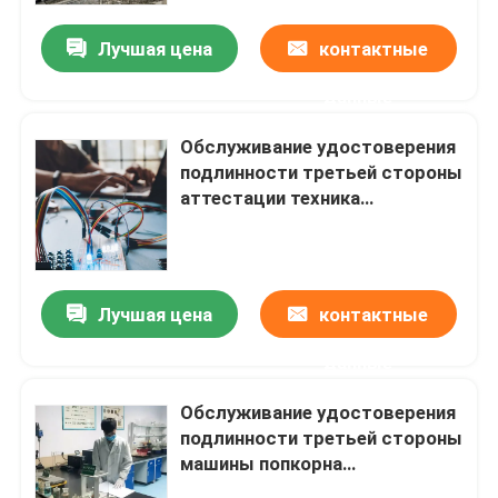
лаборатории аттестации CE
Лучшая цена
контактные
данные
Обслуживание удостоверения
подлинности третьей стороны
аттестации техника
аттестованной лаборатории
CE CCC фена для волос
любимца
Лучшая цена
контактные
Дом
данные
Обслуживание удостоверения
испытывая продукты
подлинности третьей стороны
машины попкорна
электромагнитной
Обслуживание аттестации