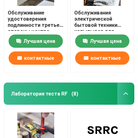
Обслуживание
Обслуживания
удостоверения
электрической
подлинности третьей
бытовой техники
стороны центра
испытывая для
испытательной
аудио-визуального
Лучшая цена
Лучшая цена
лаборатории
чистого прибора
кондиционера
бытовой техники
контактные
контактные
лаборатории
испытывая
данные
данные
Лаборатория теста RF
(8)