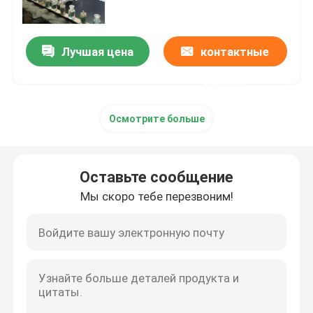
совместимости лаборатории
аттестации CE Fcc ЛАНИ
Лаборатории путешествуют
Лучшая цена
контактные
данные
свяжитесь мы
Осмотрите больше
Спросите цитату
Лаборатории электроники испытывая
Оставьте сообщение
Мы скоро тебе перезвоним!
Лабораторное исследование лампы
Автомобильные лаборатории теста
Испытывать бытовой техники