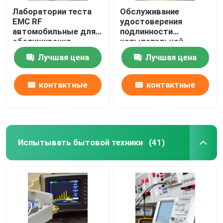
Лаборатории теста
Обслуживание
EMC RF
удостоверения
автомобильные для
подлинности
обслуживания
испытательной
удостоверения
лаборатории
Лучшая цена
Лучшая цена
подлинности
автозапчастей
продуктов подвеса
обслуживаний
лабораторий теста
контактные
контактные
датчика
автомобильное
данные
данные
Испытывать бытовой техники
(41)