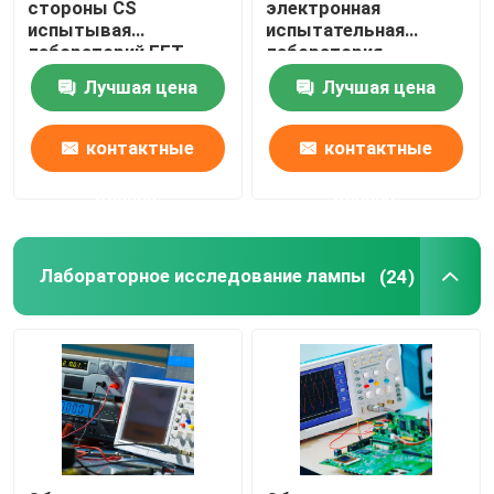
стороны CS
электронная
испытывая
испытательная
лабораторий EFT
лаборатория
Лаборатория Rohs испытывая
электроники
аттестация 30 дней
Лучшая цена
Лучшая цена
электрического звука
быстрая
тела аудио и
Лабораторное исследование CCC
обслуживания
контактные
контактные
удостоверения
подлинности
Лабораторное исследование SAA
данные
данные
Лабораторное исследование лампы
(24)