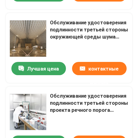
данные
Обслуживание удостоверения
подлинности третьей стороны
окружающей среды шума
аттестации испытывая
лабораторий Марк Ce ядровое
испытывая
Лучшая цена
контактные
данные
Обслуживание удостоверения
подлинности третьей стороны
проекта речного порога
лаборатории аттестации CE
Управления по санитарному
надзору за качеством