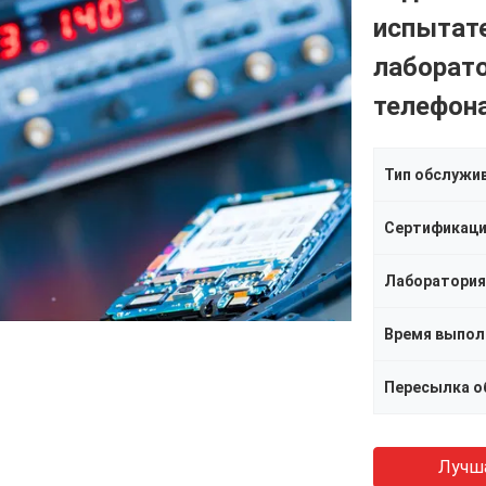
испытат
лаборато
телефон
Тип обслужи
Сертификац
Лаборатория
Время выпол
Пересылка о
Лучш