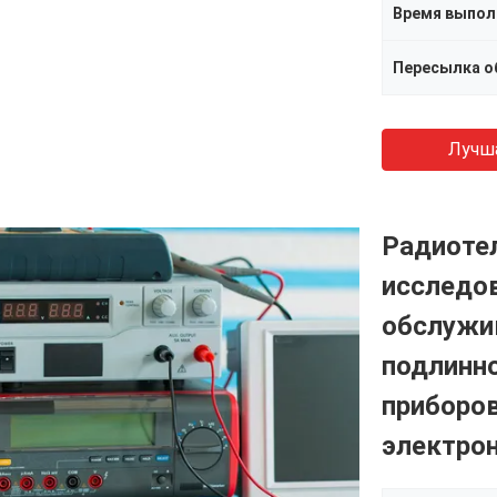
Время выпол
Пересылка о
Лучш
Радиоте
исследов
обслужи
подлинн
приборо
электро