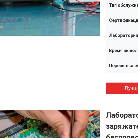
Тип обслужи
Сертификац
Лаборатория
Время выпол
Пересылка о
Лучш
Лаборат
заряжат
беспров