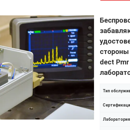
Беспров
забавля
удостове
стороны
dect Pmr
лаборат
Тип обслужи
Сертификац
Лаборатория