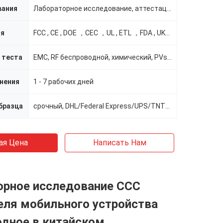
вания
Лабораторное исследование, аттестации, QA
ия
FCC , CE , DOE ，CEC ，UL , ETL ，FDA , UKCA , ENE
 теста
EMC, RF беспроводной, химический, PVs etc
нения
1 - 7 рабочих дней
бразца
срочный, DHL/Federal Express/UPS/TNT/SF
ая Цена
Написать Нам
орное исследование CCC
еля мобильного устройства
одное в китайском