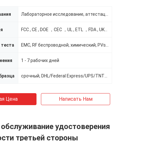
вания
Лабораторное исследование, аттестации, QA
ия
FCC , CE , DOE ，CEC ，UL , ETL ，FDA , UKCA , ENE
 теста
EMC, RF беспроводной, химический, PVs etc
нения
1 - 7 рабочих дней
бразца
срочный, DHL/Federal Express/UPS/TNT/SF
ая Цена
Написать Нам
 обслуживание удостоверения
ости третьей стороны