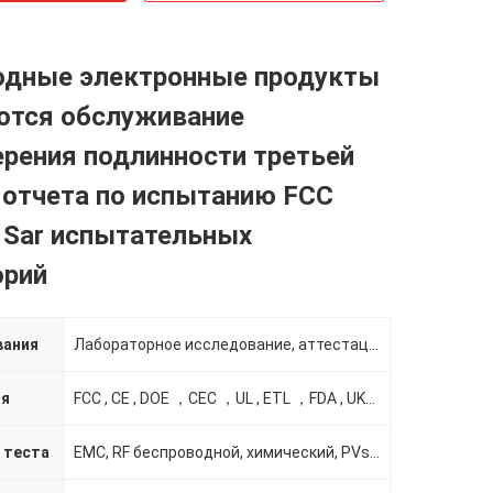
одные электронные продукты
ются обслуживание
рения подлинности третьей
 отчета по испытанию FCC
 Sar испытательных
орий
вания
Лабораторное исследование, аттестации, QA
ия
FCC , CE , DOE ，CEC ，UL , ETL ，FDA , UKCA , ENE
 теста
EMC, RF беспроводной, химический, PVs etc