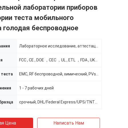
ельной лаборатории приборов
рии теста мобильного
а голодая беспроводное
вания
Лабораторное исследование, аттестации, QA
ия
FCC , CE , DOE ，CEC ，UL , ETL ，FDA , UKCA , ENE
 теста
EMC, RF беспроводной, химический, PVs etc
нения
1 - 7 рабочих дней
бразца
срочный, DHL/Federal Express/UPS/TNT/SF
ая Цена
Написать Нам