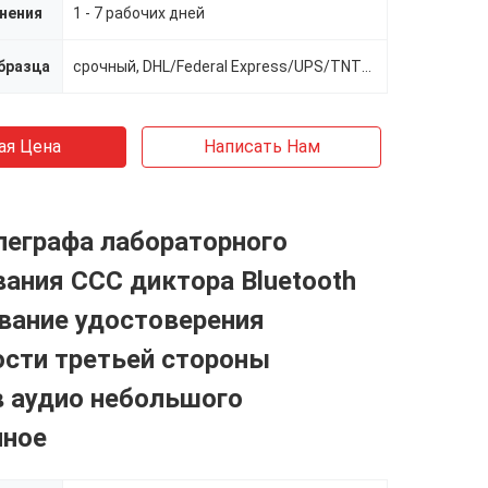
нения
1 - 7 рабочих дней
бразца
срочный, DHL/Federal Express/UPS/TNT/SF
ая Цена
Написать Нам
леграфа лабораторного
ания CCC диктора Bluetooth
вание удостоверения
ости третьей стороны
в аудио небольшого
нное